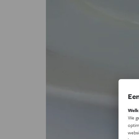
Een
Welk
We ge
optim
websi