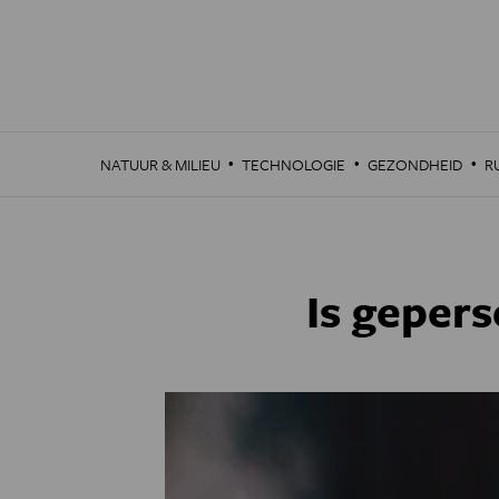
Overslaan
en
naar
de
inhoud
gaan
·
·
·
NATUUR & MILIEU
TECHNOLOGIE
GEZONDHEID
R
Is gepers