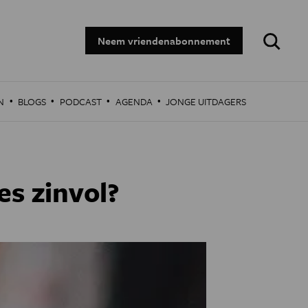
Zoeken:
Neem vriendenabonnement
·
·
·
·
N
BLOGS
PODCAST
AGENDA
JONGE UITDAGERS
es zinvol?