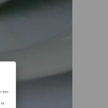
or een
 te