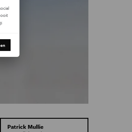
ocial
ooit
y
.
den
Patrick Mullie