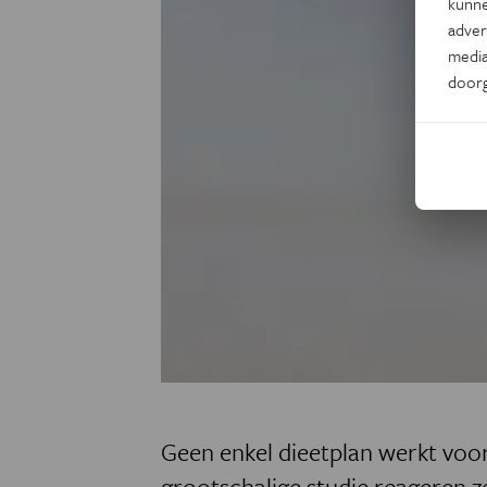
kunne
adver
media
door
Geen enkel dieetplan werkt voor
grootschalige studie reageren z