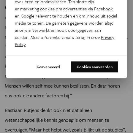
evalueren en optimaliseren. Ten slotte zijn
Habets denkt dus niet dat wetenschappelijke kennis alleen
er marketing cookies om advertenties via Facebook
en Google relevant te houden en om inhoud uit social
mensen over kan halen om anders over genetische
media te tonen. De gemeten gegevens worden altijd
modificatie te denken. “Je moet maatschappelijke kwesties
anoniem verwerkt en nooit doorgegeven aan
niet versmallen tot een wetenschappelijke kwestie”, zegt ze.
derden.
Meer informatie vindt u terug in onze
Privacy
Policy
.
“Wanneer we willen dat nieuwe technologie ingebed wordt
in de maatschappij, dan tellen niet alleen de risico’s. Dan
kunnen wetenschappers niet zeggen: ‘genetische
Geavanceerd
Cookies aanvaarden
modificatie is veilig, dus moeten mensen het accepteren’.
Mensen willen zelf mee kunnen beslissen. En daar horen
dus ook die andere factoren bij.”
Bastiaan Rutjens denkt ook niet dat alleen
wetenschappelijke kennis genoeg is om mensen te
overtuigen. “Maar het helpt wel, zoals blijkt uit de studies”,