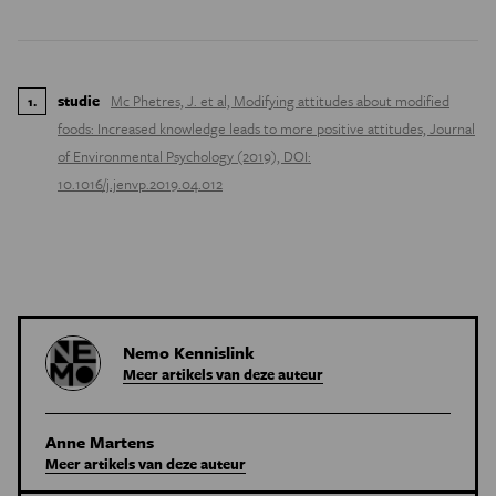
studie
Mc Phetres, J. et al, Modifying attitudes about modified
1
.
foods: Increased knowledge leads to more positive attitudes, Journal
of Environmental Psychology (2019), DOI:
10.1016/j.jenvp.2019.04.012
Nemo Kennislink
Meer artikels van deze auteur
Anne Martens
Meer artikels van deze auteur