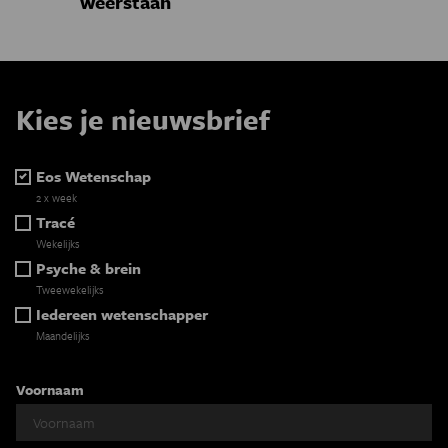
weerstaan
Kies je nieuwsbrief
Eos Wetenschap
2 x week
Tracé
Wekelijks
Psyche & brein
Tweewekelijks
Iedereen wetenschapper
Maandelijks
Voornaam