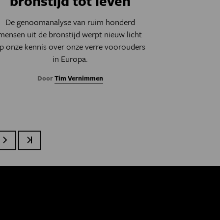
bronstijd tot leven
De genoomanalyse van ruim honderd
mensen uit de bronstijd werpt nieuw licht
p onze kennis over onze verre voorouders
in Europa.
Door
Tim Vernimmen
Volgende pagina
Laatste pagina