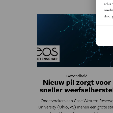
adver
media
door
Gezondheid
Nieuw pil zorgt voor
sneller weefselherste
Onderzoekers aan Case Western Reserv
University (Ohio, VS) menen een grote st