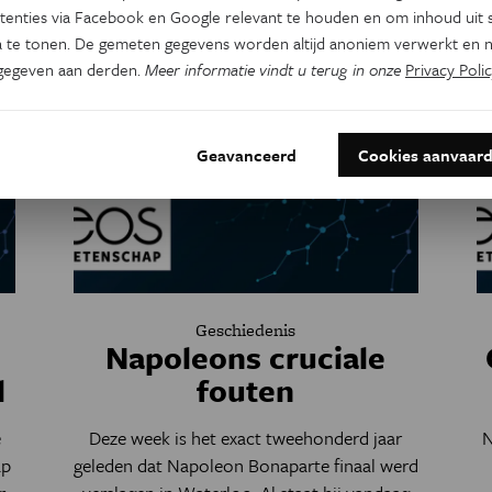
tenties via Facebook en Google relevant te houden en om inhoud uit s
Door
Eddy Echternach
 te tonen. De gemeten gegevens worden altijd anoniem verwerkt en n
gegeven aan derden.
Meer informatie vindt u terug in onze
Privacy Polic
Geavanceerd
Cookies aanvaar
Geschiedenis
Napoleons cruciale
l
fouten
e
Deze week is het exact tweehonderd jaar
N
ap
geleden dat Napoleon Bonaparte finaal werd