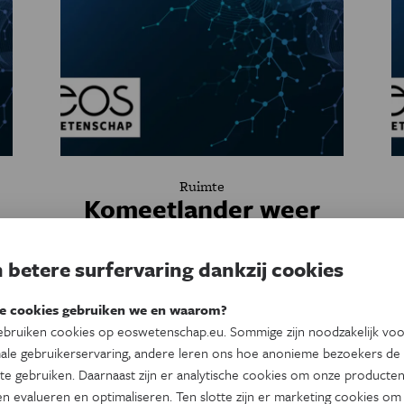
Ruimte
Komeetlander weer
aan het werk
 betere surfervaring dankzij cookies
De kleine komeetlander Philae wordt heel
voorzichtig weer aan het werk gezet. Maar
e cookies gebruiken we en waarom?
voordat het zover is zal de lander, die
h
bruiken cookies op eoswetenschap.eu. Sommige zijn noodzakelijk vo
afgelopen zaterdag na zeven maanden uit
ale gebruikerservaring, andere leren ons hoe anonieme bezoekers de
zijn ‘winterslaap’ kwam, grondig worden
te gebruiken. Daarnaast zijn er analytische cookies om onze producten
getest.
n evalueren en optimaliseren. Ten slotte zijn er marketing cookies om