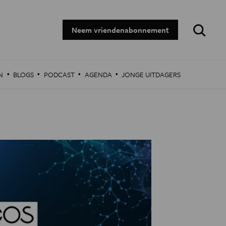
Zoeken:
Neem vriendenabonnement
·
·
·
·
N
BLOGS
PODCAST
AGENDA
JONGE UITDAGERS