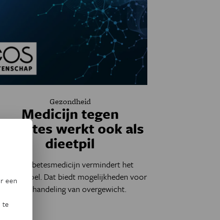
Gezondheid
Medicijn tegen
diabetes werkt ook als
dieetpil
Een diabetesmedicijn vermindert het
ongergevoel. Dat biedt mogelijkheden voor
or een
de behandeling van overgewicht.
 te