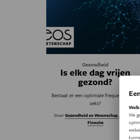
Gezondheid
Is elke dag vrijen
gezond?
Een
Bestaat er een optimale frequentie voor
seks?
Welk
We ge
Door
Gezondheid en Wetenschap
,
Marleen
optim
Finoulst
websi
kunne