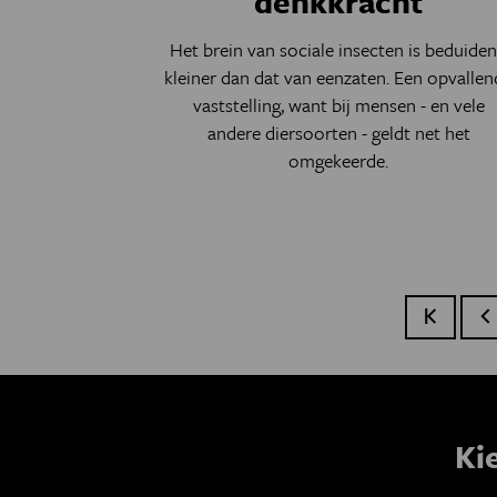
denkkracht
Het brein van sociale insecten is beduide
kleiner dan dat van eenzaten. Een opvallen
vaststelling, want bij mensen - en vele
andere diersoorten - geldt net het
omgekeerde.
Eerste p
Vo
Ki