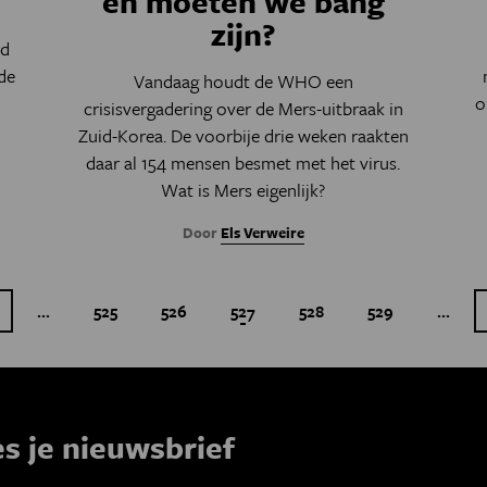
en moeten we bang
zijn?
nd
de
Vandaag houdt de WHO een
o
crisisvergadering over de Mers-uitbraak in
Zuid-Korea. De voorbije drie weken raakten
daar al 154 mensen besmet met het virus.
Wat is Mers eigenlijk?
Door
Els Verweire
…
…
agina
rige pagina
Page
525
Page
526
Huidige pagina
527
Page
528
Page
529
Paginatie
es je nieuwsbrief