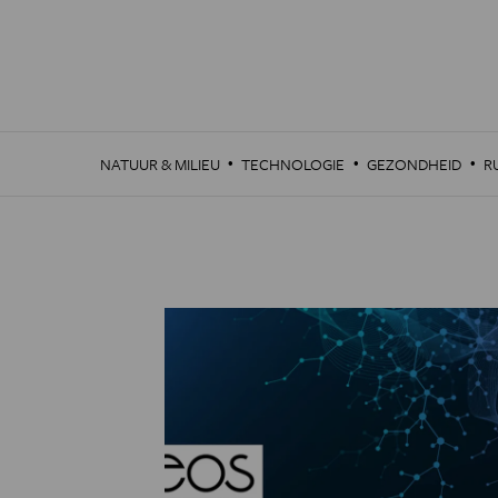
Overslaan
en
naar
de
inhoud
gaan
·
·
·
NATUUR & MILIEU
TECHNOLOGIE
GEZONDHEID
R