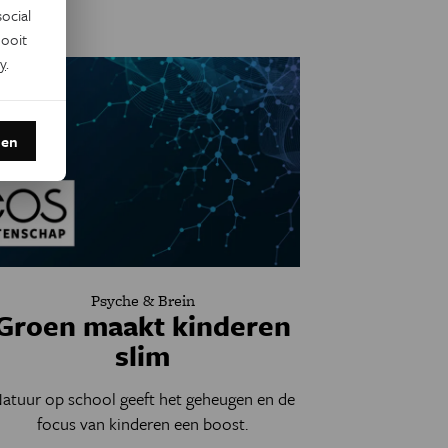
ocial
ooit
y
.
den
Psyche & Brein
Groen maakt kinderen
slim
atuur op school geeft het geheugen en de
focus van kinderen een boost.