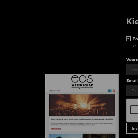
Ki
Eo
2 x
Voor
Email