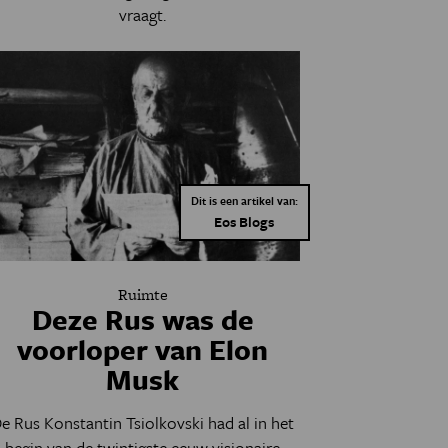
vraagt.
Dit is een artikel van:
Eos Blogs
Ruimte
Deze Rus was de
voorloper van Elon
Musk
e Rus Konstantin Tsiolkovski had al in het
begin van de twintigste eeuw visionaire