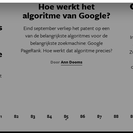
Hoe werkt het
:
algoritme van Google?
s
Eind september verliep het patent op een
van de belangrijkste algoritmes voor de
I
belangrijkste zoekmachine: Google
PageRank. Hoe werkt dat algoritme precies?
e
Z
Door
Ann Dooms
t
Page
1
Page
82
Page
83
Page
84
Huidige pagina
85
Page
86
Page
87
Page
88
P
8
Paginatie