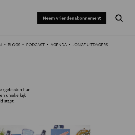
Zoeken:
Neem vriendenabonnement
·
·
·
·
N
BLOGS
PODCAST
AGENDA
JONGE UITDAGERS
 vakgebieden hun
n unieke kijk
d stapt.