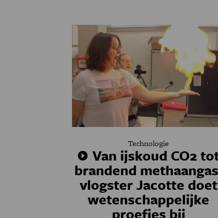
Technologie
Van ijskoud CO2 to
brandend methaangas
vlogster Jacotte doet
wetenschappelijke
proefjes bij