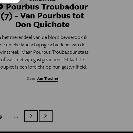
Pourbus Troubadour
(7) - Van Pourbus tot
Don Quichote
n het merendeel van de blogs bewierook ik
de unieke landschapsgeschiedenis van de
winstreek. Maar Pourbus Troubadour staat
of valt met zijn gastgezinnen. Dit laatste
couplet is een lofdicht op hun gastvrijheid.
Door
Jan Trachet
…
age
9
Volgende pagina
Laatste pagina