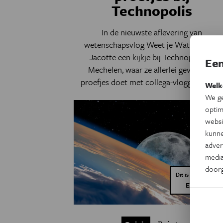
Technopolis
In de nieuwste aflevering van
wetenschapsvlog Weet je Watt? neemt
Jacotte een kijkje bij Technopolis in
Een
Mechelen, waar ze allerlei gevaarlijke
proefjes doet met collega-vlogger Zanne
Welk
We ge
optim
websi
kunne
adver
media
door
Dit is een artikel v
Eos Opinie