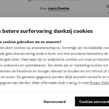
i
Door
Laura Dewitte
 betere surfervaring dankzij cookies
.
e cookies gebruiken we en waarom?
bruiken cookies op eoswetenschap.eu. Sommige zijn noodzakelijk vo
ale gebruikerservaring, andere leren ons hoe anonieme bezoekers de
te gebruiken. Daarnaast zijn er analytische cookies om onze producten
n evalueren en optimaliseren. Ten slotte zijn er marketing cookies om
tenties via Facebook en Google relevant te houden en om inhoud uit s
 te tonen. De gemeten gegevens worden altijd anoniem verwerkt en n
gegeven aan derden.
Meer informatie vindt u terug in onze
Privacy Polic
an:
Dit is een artikel van:
Eos Blogs
Geavanceerd
Cookies aanvaar
Technologie