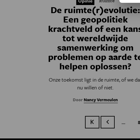
Ruimte
Opinie
De ruimte(r)evolutie
Een geopolitiek
krachtveld of een kan
tot wereldwijde
samenwerking om
problemen op aarde t
helpen oplossen?
Onze toekomst ligt in de ruimte, of we da
nu willen of niet.
Door
Nancy Vermeulen
…
Eerste pagina
Vorige pagina
8