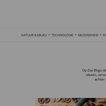
Overslaan
en
naar
de
inhoud
gaan
·
·
·
NATUUR & MILIEU
TECHNOLOGIE
GEZONDHEID
R
Op
Eos Blogs
de
ideeën, verw
achter 