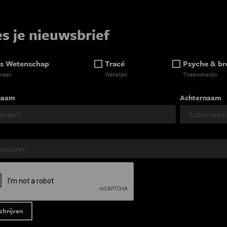
es je nieuwsbrief
s Wetenschap
Tracé
Psyche & br
 week
Wekelijks
Tweewekelijks
naam
Achternaam