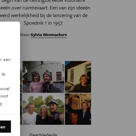
deeën over ruimtevaart. Een van zijn ideeën
werd werkelijkheid bij de lancering van de
Spoednik 1 in 1957.
Door
Sylvia Wenmackers
or een
 te
ocial
ooit
y
.
den
Geschiedenis