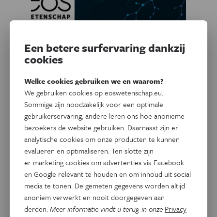
Een betere surfervaring dankzij
Ruimte
cookies
Hubble-video toont botsing
in ‘jet’ van zwart gat
Welke cookies gebruiken we en waarom?
We gebruiken cookies op eoswetenschap.eu.
Deze video van Hubble toont een ‘botsing’ in de stroom
Sommige zijn noodzakelijk voor een optimale
materie die door een superzwaar zwart gat is uitgestoten.
gebruikerservaring, andere leren ons hoe anonieme
bezoekers de website gebruiken. Daarnaast zijn er
Door
Govert Schilling
analytische cookies om onze producten te kunnen
evalueren en optimaliseren. Ten slotte zijn
er marketing cookies om advertenties via Facebook
en Google relevant te houden en om inhoud uit social
media te tonen. De gemeten gegevens worden altijd
anoniem verwerkt en nooit doorgegeven aan
derden.
Meer informatie vindt u terug in onze
Privacy