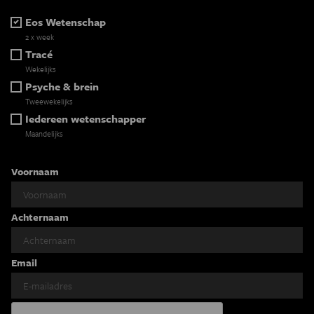
Eos Wetenschap
2 x week
Tracé
Wekelijks
Psyche & brein
Tweewekelijks
Iedereen wetenschapper
Maandelijks
Voornaam
Achternaam
Email