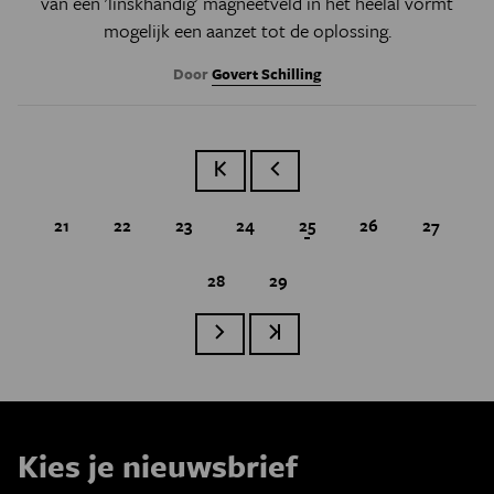
van een 'linskhandig' magneetveld in het heelal vormt
mogelijk een aanzet tot de oplossing.
Door
Govert Schilling
Eerste pagina
Vorige pagina
Page
21
Page
22
Page
23
Page
24
Huidige pagina
25
Page
26
Page
27
Page
28
Page
29
Paginatie
Volgende pagina
Laatste pagina
Kies je nieuwsbrief