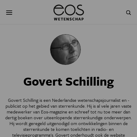
Overslaan
Zoeken
en
naar
de
inhoud
gaan
NATUUR & MILIEU
TECHNOLOGIE
GEZONDHEID
RUIMTE
NATUURWETENSCHAPPEN
GESCHIEDENIS
Govert Schilling
PSYCHE & BREIN
BLOGS
PODCAST
AGENDA
Govert Schilling is een Nederlandse wetenschapsjournalist en -
publicist op het gebied van sterrenkunde. Hij is al vele jaren vaste
JONGE UITDAGERS
medewerker van Eos-magazine en schreef tot nu toe meer dan
dertig boeken over uiteenlopende sterrenkundige onderwerpen.
Hij wordt geregeld uitgenodigd om ontwikkelingen binnen de
sterrenkunde te komen toelichten in radio- en
televisieprogramma's. Govert onderhoudt ook de website