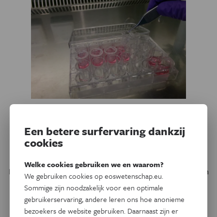
Gezondheid
Eos Blogs
Een betere surfervaring dankzij
Jouw longen in het lab in de
cookies
strijd tegen virussen
Welke cookies gebruiken we en waarom?
In onze luchtwegen draaien miljoenen cellen samen als één
We gebruiken cookies op eoswetenschap.eu.
ademend bedrijf. Soms proberen ongewenste gasten dat
Sommige zijn noodzakelijk voor een optimale
systeem binnen te dringen: virussen. In ons laboratorium
gebruikerservaring, andere leren ons hoe anonieme
gebruiken we miniatuurluchtwegen om te ontdekken hoe
bezoekers de website gebruiken. Daarnaast zijn er