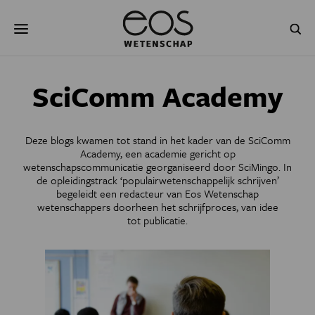
Overslaan
Zoeken
en
naar
de
inhoud
gaan
NATUUR & MILIEU
TECHNOLOGIE
SciComm Academy
GEZONDHEID
RUIMTE
Deze blogs kwamen tot stand in het kader van de
SciComm
NATUURWETENSCHAPPEN
GESCHIEDENIS
Academy
, een academie gericht op
wetenschapscommunicatie georganiseerd door
SciMingo
. In
de opleidingstrack
‘populairwetenschappelijk schrijven
’
PSYCHE & BREIN
BLOGS
begeleidt een redacteur van Eos Wetenschap
wetenschappers doorheen het schrijfproces, van idee
PODCAST
AGENDA
tot publicatie.
JONGE UITDAGERS