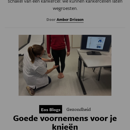
schakel van een kankercel: we kunnen kankercellen laten
wegroesten.
Door
Amber Driesen
Gezondheid
Eos Blogs
Goede voornemens voor je
knieën