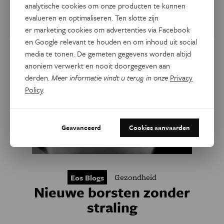
we deze indringers kunnen tegenhouden.
analytische cookies om onze producten te kunnen
evalueren en optimaliseren. Ten slotte zijn
Door
Laura Vandemaele
er marketing cookies om advertenties via Facebook
en Google relevant te houden en om inhoud uit social
media te tonen. De gemeten gegevens worden altijd
anoniem verwerkt en nooit doorgegeven aan
derden.
Meer informatie vindt u terug in onze
Privacy
Policy
.
Geavanceerd
Cookies aanvaarden
Gezondheid
Eos Blogs
Nieuwe borsten zonder
straling