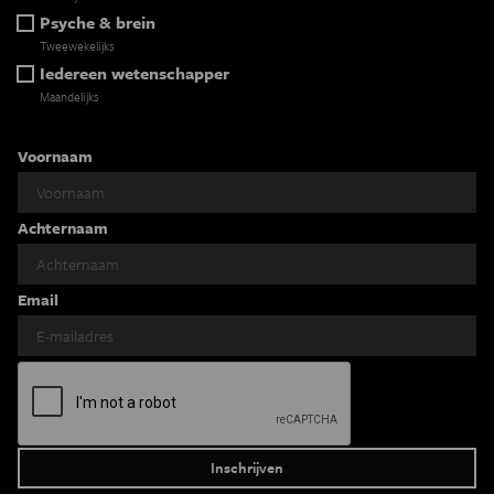
Psyche & brein
Tweewekelijks
Iedereen wetenschapper
Maandelijks
Voornaam
Achternaam
Email