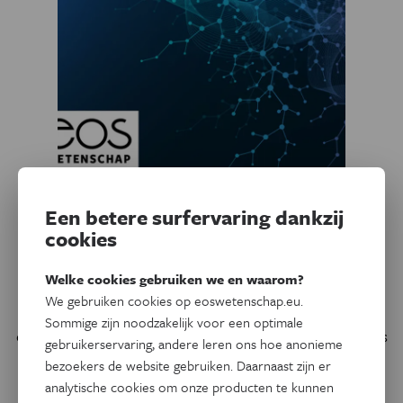
Een betere surfervaring dankzij
Psyche & Brein
cookies
Studie en slaap: een geslaagd
huwelijk
Welke cookies gebruiken we en waarom?
We gebruiken cookies op eoswetenschap.eu.
Wetenschappers wisten al langer dat slaap een gunstig
Sommige zijn noodzakelijk voor een optimale
effect heeft op ons geheugen. Braziliaanse wetenschappers
gebruikerservaring, andere leren ons hoe anonieme
hebben nu ook ontdekt hoe dat voordeel zich precies uit
bezoekers de website gebruiken. Daarnaast zijn er
in het brein.
analytische cookies om onze producten te kunnen