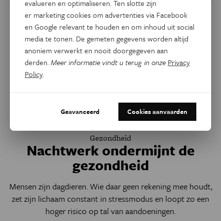
evalueren en optimaliseren. Ten slotte zijn
er marketing cookies om advertenties via Facebook
en Google relevant te houden en om inhoud uit social
media te tonen. De gemeten gegevens worden altijd
anoniem verwerkt en nooit doorgegeven aan
derden.
Meer informatie vindt u terug in onze
Privacy
Policy
.
Geavanceerd
Cookies aanvaarden
Gezondheid
Nachtwerk ondermijnt de
gezondheid
Mensen zijn dagdieren. Wie daar geen rekening mee houdt,
zet zijn lichaam constant in stressmodus en loopt zo een
hoger risico op tal van aandoeningen.