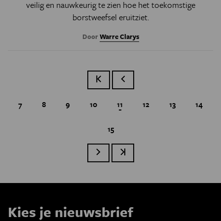
veilig en nauwkeurig te zien hoe het toekomstige
borstweefsel eruitziet.
Door
Warre Clarys
Eerste pagina
Vorige pagina
Page
7
Page
8
Page
9
Page
10
Huidige pagina
11
Page
12
Page
13
Page
14
Page
15
Paginatie
Volgende pagina
Laatste pagina
Kies je nieuwsbrief