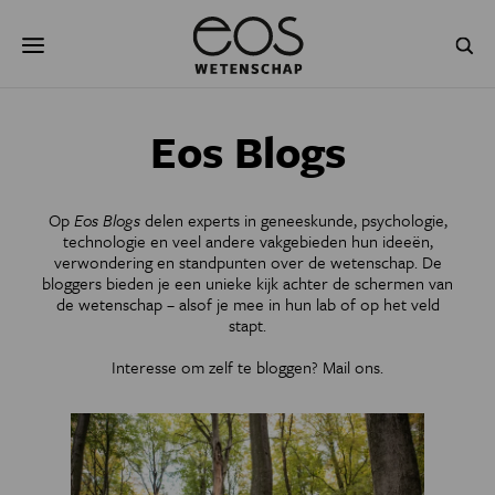
Overslaan
Zoeken
en
naar
de
inhoud
gaan
NATUUR & MILIEU
TECHNOLOGIE
Eos Blogs
GEZONDHEID
RUIMTE
Op
Eos Blogs
delen experts in geneeskunde, psychologie,
NATUURWETENSCHAPPEN
GESCHIEDENIS
technologie en veel andere vakgebieden hun ideeën,
verwondering en standpunten over de wetenschap. De
bloggers bieden je een unieke kijk achter de schermen van
PSYCHE & BREIN
BLOGS
de wetenschap – alsof je mee in hun lab of op het veld
stapt.
PODCAST
AGENDA
Interesse om zelf te bloggen?
Mail ons
.
JONGE UITDAGERS