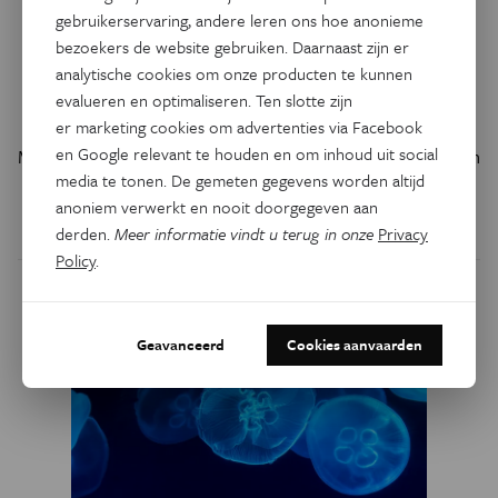
Wie wetenschap
gebruikerservaring, andere leren ons hoe anonieme
automatiseert, verliest meer
bezoekers de website gebruiken. Daarnaast zijn er
dan kennis
analytische cookies om onze producten te kunnen
evalueren en optimaliseren. Ten slotte zijn
De tijd van automatische wetenschap lijkt aangebroken.
er marketing cookies om advertenties via Facebook
en Google relevant te houden en om inhoud uit social
Maar deze algoritmes brengen niet enkel efficiëntie, ze gaan
media te tonen. De gemeten gegevens worden altijd
ook gepaard met een enge visie op wetenschap.
anoniem verwerkt en nooit doorgegeven aan
Door
Massimiliano Simons
derden.
Meer informatie vindt u terug in onze
Privacy
Policy
.
Geavanceerd
Cookies aanvaarden