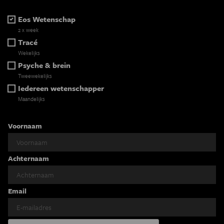
Eos Wetenschap
2 x week
Tracé
Wekelijks
Psyche & brein
Tweewekelijks
Iedereen wetenschapper
Maandelijks
Voornaam
Achternaam
Email