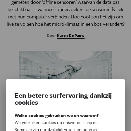
gemeten door ‘offline sensoren’ waarvan de data pas
beschikbaar is wanneer onderzoekers de sensoren fysiek
met hun computer verbinden. Hoe cool zou het zijn om
live te volgen hoe het microklimaat in een bos verandert?
Door
Karen De Pauw
Een betere surfervaring dankzij
cookies
Welke cookies gebruiken we en waarom?
We gebruiken cookies op eoswetenschap.eu.
Technologie
Eos Opinie
Sommige zijn noodzakelijk voor een optimale