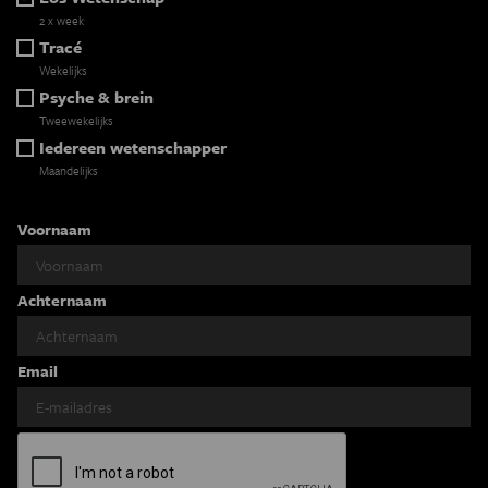
2 x week
Tracé
Wekelijks
Psyche & brein
Tweewekelijks
Iedereen wetenschapper
Maandelijks
Voornaam
Achternaam
Email