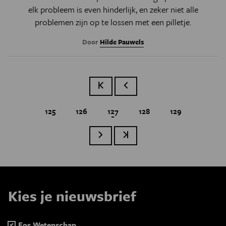
elk probleem is even hinderlijk, en zeker niet alle
problemen zijn op te lossen met een pilletje.
Door
Hilde Pauwels
Eerste pagina
Vorige pagina
Page
125
Page
126
Huidige pagina
127
Page
128
Page
129
Paginatie
Volgende pagina
Laatste pagina
Kies je nieuwsbrief
Eos Wetenschap