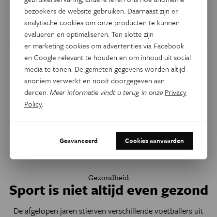
bezoekers de website gebruiken. Daarnaast zijn er
Nieuwe manier om de verdere vorming van kankercellen
analytische cookies om onze producten te kunnen
tegen te gaan.
evalueren en optimaliseren. Ten slotte zijn
er marketing cookies om advertenties via Facebook
en Google relevant te houden en om inhoud uit social
media te tonen. De gemeten gegevens worden altijd
anoniem verwerkt en nooit doorgegeven aan
derden.
Meer informatie vindt u terug in onze
Privacy
Policy
.
Geavanceerd
Cookies aanvaarden
Gezondheid
Sport is niet altijd even gezond
De afgelopen jaren stierven verschillende voetballers uit