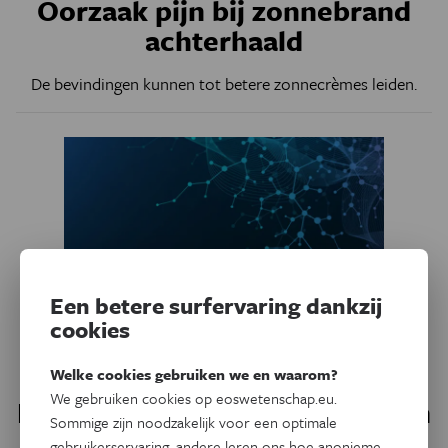
Oorzaak pijn bij zonnebrand
achterhaald
De bevindingen kunnen tot betere zonnecrèmes leiden.
Een betere surfervaring dankzij
cookies
Welke cookies gebruiken we en waarom?
Gezondheid
We gebruiken cookies op eoswetenschap.eu.
Leuvense onderzoekers leggen
Sommige zijn noodzakelijk voor een optimale
kankercellen droog
gebruikerservaring, andere leren ons hoe anonieme