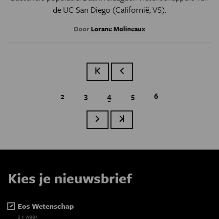
de UC San Diego (Californië, VS).
Door
Lorane Molineaux
Eerste pagina
Vorige pagina
Page
2
Page
3
Huidige pagina
4
Page
5
Page
6
Paginatie
Volgende pagina
Laatste pagina
Kies je nieuwsbrief
Eos Wetenschap
2 x week