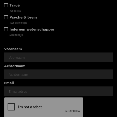
Tracé
Wekelijks
Psyche & brein
Tweewekelijks
Iedereen wetenschapper
Maandelijks
Voornaam
Achternaam
Email