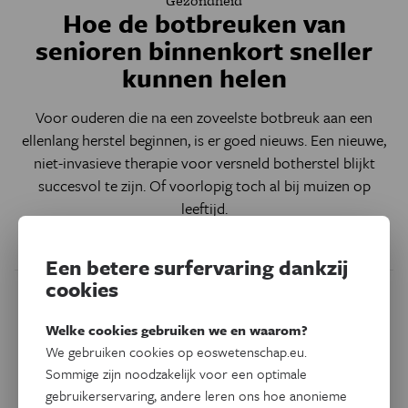
Gezondheid
Hoe de botbreuken van
senioren binnenkort sneller
kunnen helen
Voor ouderen die na een zoveelste botbreuk aan een
ellenlang herstel beginnen, is er goed nieuws. Een nieuwe,
niet-invasieve therapie voor versneld botherstel blijkt
succesvol te zijn. Of voorlopig toch al bij muizen op
leeftijd.
Door
Lorane Molineaux
Een betere surfervaring dankzij
cookies
Welke cookies gebruiken we en waarom?
We gebruiken cookies op eoswetenschap.eu.
Sommige zijn noodzakelijk voor een optimale
gebruikerservaring, andere leren ons hoe anonieme