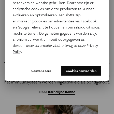
bezoekers de website gebruiken. Daarnaast zijn er
analytische cookies om onze producten te kunnen
evalueren en optimaliseren. Ten slotte zijn
er marketing cookies om advertenties via Facebook
en Google relevant te houden en om inhoud uit social
Gezondheid
media te tonen. De gemeten gegevens worden altijd
Celdood als wapen tegen
anoniem verwerkt en nooit doorgegeven aan
kanker
derden.
Meer informatie vindt u terug in onze
Privacy
Policy
.
Celdood is geen eindpunt, maar een onmisbaar onderdeel
van het leven. Nieuwe inzichten in de verschillende vormen
van celdood kunnen leiden naar betere kankertherapieën.
Geavanceerd
Cookies aanvaarden
Door kankercellen op de juiste manier te laten sterven, kan
het immuunsysteem worden ingeschakeld als bondgenoot.
Door
Kathelijne Bonne