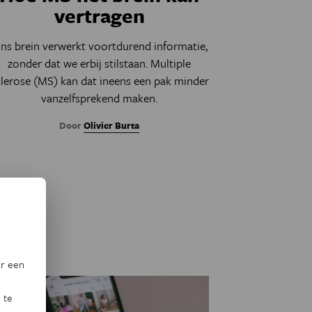
vertragen
ns brein verwerkt voortdurend informatie,
zonder dat we erbij stilstaan. Multiple
clerose (MS) kan dat ineens een pak minder
vanzelfsprekend maken.
Door
Olivier Burta
or een
 te