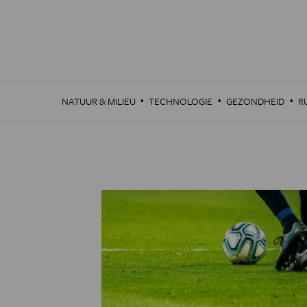
Overslaan
en
naar
de
inhoud
gaan
·
·
·
NATUUR & MILIEU
TECHNOLOGIE
GEZONDHEID
R