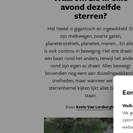
avond dezelfde
sterren?
Het heelal is gigantisch en ingewikkeld. E
zijn melkwegen, zwarte gaten,
planetenstelsels, planeten, manen… En all
is ook continu in beweging. Het ene draait 
een baan rond het andere, terwijl het ande
rond zijn eigen as draait. Alles beweegt
bovendien nog eens aan duizelingwekken
snelheden, maar wanneer we naar de
sterrenhemel kijken lijkt alles toch stil te
Een
staan.
Welk
Door
Kevin Van Lersberghe
We ge
optim
websi