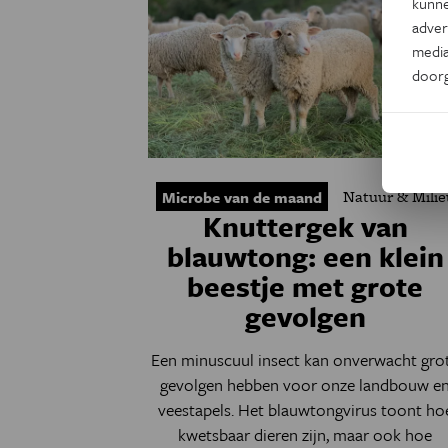
kunne
adver
media
door
Natuur & Milie
Microbe van de maand
Knuttergek van
blauwtong: een klein
beestje met grote
gevolgen
Een minuscuul insect kan onverwacht gro
gevolgen hebben voor onze landbouw e
veestapels. Het blauwtongvirus toont ho
kwetsbaar dieren zijn, maar ook hoe