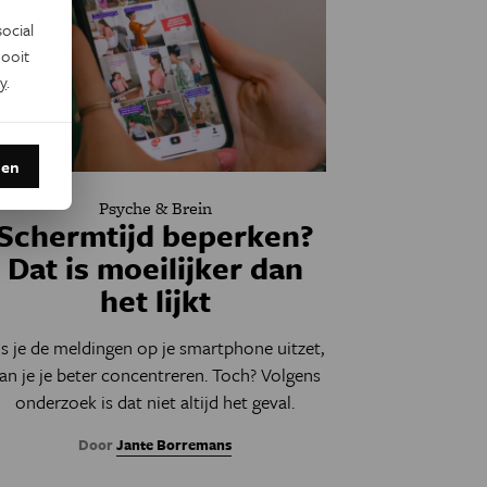
ocial
ooit
y
.
den
Psyche & Brein
Schermtijd beperken?
Dat is moeilijker dan
het lijkt
ls je de meldingen op je smartphone uitzet,
an je je beter concentreren. Toch? Volgens
onderzoek is dat niet altijd het geval.
Door
Jante Borremans