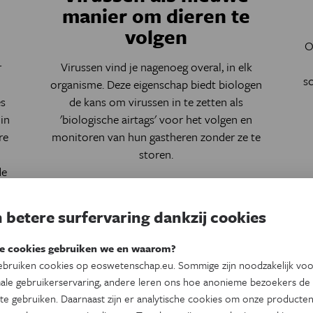
manier om dieren te
volgen
O
r
Virussen vind je nagenoeg overal, in elk
s
organisme. Deze eigenschap biedt biologen
es
de kans om virussen in te zetten als
in
'biologische airtags' voor het volgen en
re
monitoren van hun gastheren zonder ze te
storen.
de
Door
Senne Heeren
 betere surfervaring dankzij cookies
e cookies gebruiken we en waarom?
bruiken cookies op eoswetenschap.eu. Sommige zijn noodzakelijk vo
ale gebruikerservaring, andere leren ons hoe anonieme bezoekers de
te gebruiken. Daarnaast zijn er analytische cookies om onze producten