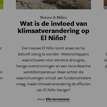
Natuur & Milieu
Wat is de invloed van
klimaatverandering op
El Niño?
r
Een nieuwe El Niño komt eraan en hij
l
belooft stevig te worden. Wetenschappers
.
waarschuwen voor extreme droogtes,
d
hevige overstromingen en een recordwarme
p
an
wereldtemperatuur. Maar achter die
en
waarschuwingen schuilt een fundamentelere
vraag: maakt klimaatverandering de effecten
van El Niño heviger?
Door
Ella Vertommen