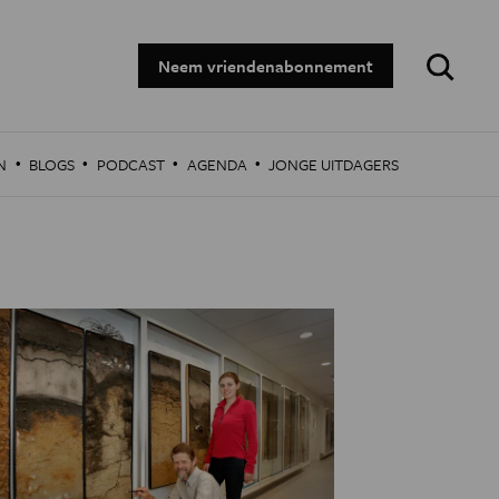
Zoeken:
Neem vriendenabonnement
·
·
·
·
N
BLOGS
PODCAST
AGENDA
JONGE UITDAGERS