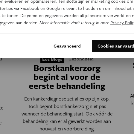
n evalueren en optimaliseren. Ten slotte zijn er marketing cookies om
tenties via Facebook en Google relevant te houden en om inhoud uit s
 te tonen. De gemeten gegevens worden altijd anoniem verwerkt en n
gegeven aan derden.
Meer informatie vindt u terug in onze
Privacy Polic
Geavanceerd
Cookies aanvaar
u
Gezondheid
Eos Blogs
Borstkankerzorg
begint al voor de
eerste behandeling
A
Een kankerdiagnose zet alles op zijn kop.
k
Toch begint borstkankerzorg niet pas
te
wanneer de behandeling start. Ook vóór de
n
behandeling kan er al gewerkt worden aan
e
houvast en voorbereiding.